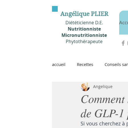
Angélique PLIER
Acc
Diététicienne D.E.
Nutritionniste
Micronutritionniste
Phytothérapeute
accueil
Recettes
Conseils san
Angelique
Comment s
de GLP-1 
Si vous cherchez à 