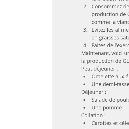
Consommez des 
production de 
comme la viande
Évitez les alim
en graisses sat
Faites de l'exe
Maintenant, voici u
la production de GL
Petit déjeuner :
Omelette aux é
Une demi-tasse
Déjeuner :
Salade de poulet
Une pomme
Collation :
Carottes et cé