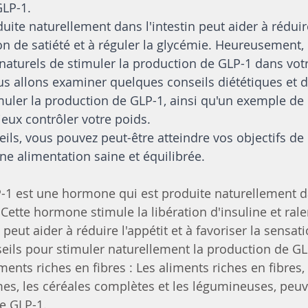
LP-1. 
te naturellement dans l'intestin peut aider à réduire 
on de satiété et à réguler la glycémie. Heureusement, i
aturels de stimuler la production de GLP-1 dans votr
ous allons examiner quelques conseils diététiques et d
muler la production de GLP-1, ainsi qu'un exemple de
eux contrôler votre poids. 
eils, vous pouvez peut-être atteindre vos objectifs de
ne alimentation saine et équilibrée.
P-1 est une hormone qui est produite naturellement da
ette hormone stimule la libération d'insuline et ralen
 peut aider à réduire l'appétit et à favoriser la sensati
eils pour stimuler naturellement la production de GL
ents riches en fibres : Les aliments riches en fibres
umes, les céréales complètes et les légumineuses, peuv
e GLP-1.