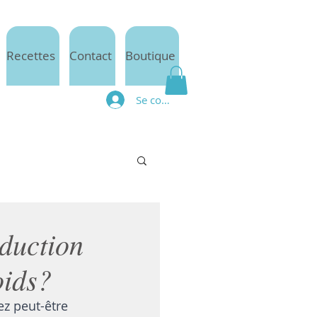
Recettes
Contact
Boutique
Se connecter
duction
oids?
z peut-être 