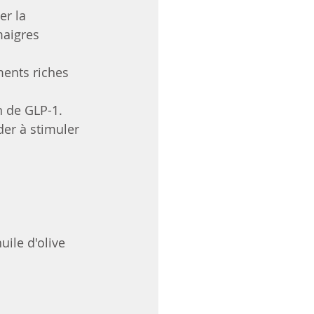
r la 
aigres 
ments riches 
n de GLP-1.
er à stimuler 
uile d'olive