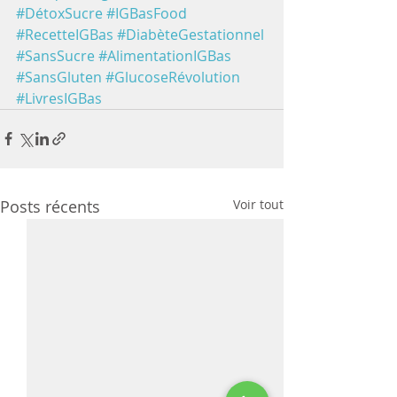
#DétoxSucre
#IGBasFood
#RecetteIGBas
#DiabèteGestationnel
#SansSucre
#AlimentationIGBas
#SansGluten
#GlucoseRévolution
#LivresIGBas
Posts récents
Voir tout