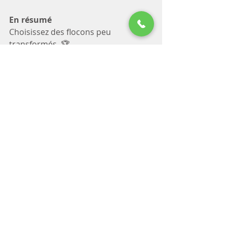
En résumé
Choisissez des flocons peu 
transformés. 🏆
Associez-les à des protéines. 💪
Adaptez la portion à votre 
métabolisme. ⚖️
Testez votre tolérance digestive.
Les flocons d’avoine peuvent être un 
outil intelligent, mais toujours 
individualisé.
Vous en consommez régulièrement ? 
Avez-vous déjà observé des 
variations d’énergie ou de digestion 