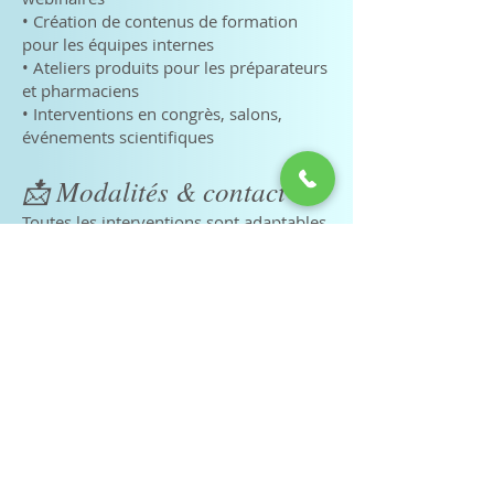
• Création de contenus de formation
pour les équipes internes
• Ateliers produits pour les préparateurs
et pharmaciens
• Interventions en congrès, salons,
événements scientifiques
📩 Modalités & contact
Toutes les interventions sont adaptables
à votre structure et à vos enjeux.
▶️ Pour recevoir un devis ou construire
une formation sur mesure :
📧 Contactez-moi via le formulaire ou à
l’adresse : angeliqueplier06@gmail.com
Angélique PLIER
Diététicienne D.E.