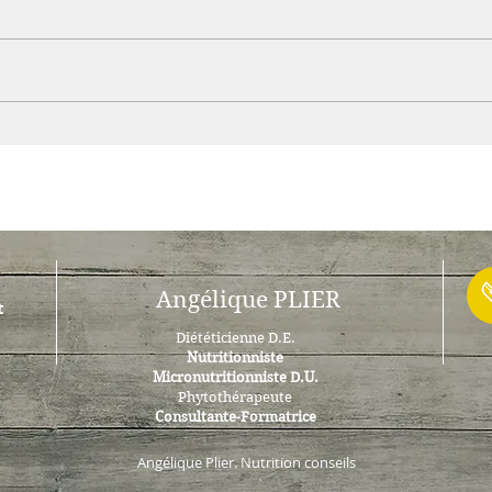
Padel, énergie et récupération :
Mozza
et si votre alimentation
laque
changeait votre jeu ?
atten
Angélique PLIER
t
Diététicienne D.E.
Nutritionniste
Micronutritionniste D.U.
Phytothérapeute
Consultante-Formatrice
Angélique Plier. Nutrition conseils