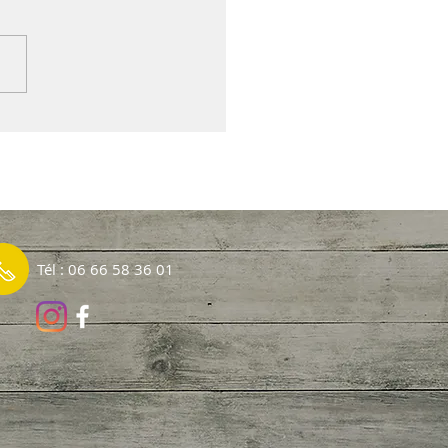
, bufflonne, chèvre :
lle choisir quand on fait
tion à sa ligne ?
Tél : 06 66 58 36 01