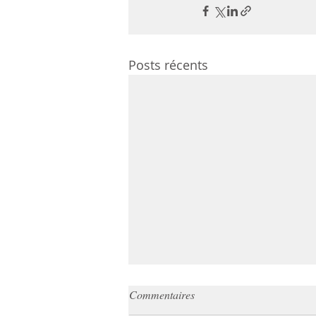
Posts récents
Injections et pilules minceur
Commentaires
(Wegovy, Saxenda, Zepbound) :