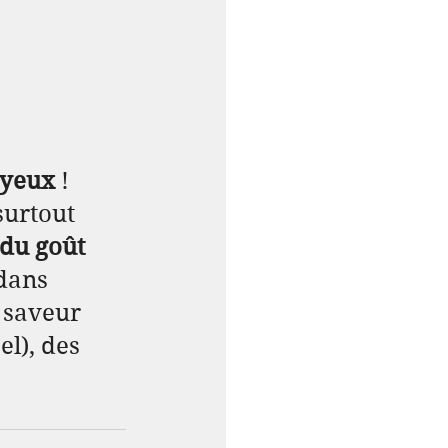
 yeux
 ! 
surtout 
 du goût 
 dans 
 saveur 
l), des 