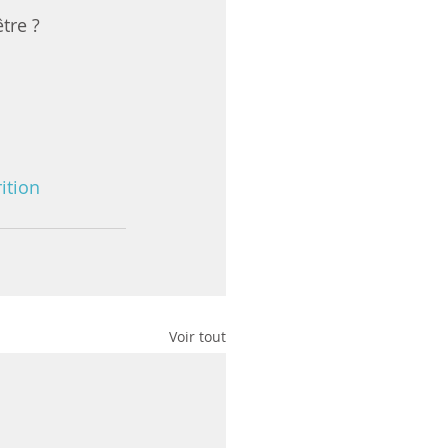
tre ? 
ition
Voir tout