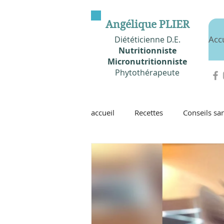
Angélique PLIER
Acc
Diététicienne D.E.
Nutritionniste
Micronutritionniste
Phytothérapeute
accueil
Recettes
Conseils san