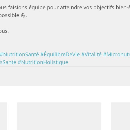
ous faisions équipe pour atteindre vos objectifs bien-ê
possible 💪.
ous,
#NutritionSanté
#ÉquilibreDeVie
#Vitalité
#Micronutr
fsSanté
#NutritionHolistique