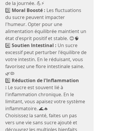
de la journée. 💪⚡️
3️⃣ 
Moral Boosté :
 Les fluctuations 
du sucre peuvent impacter 
l'humeur. Opter pour une 
alimentation équilibrée maintient un 
état d'esprit positif et stable. 😊🧠
4️⃣ 
Soutien Intestinal :
 Un sucre 
excessif peut perturber l'équilibre de 
votre intestin. En le réduisant, vous 
favorisez une flore intestinale saine. 
🌿🦠
5️⃣ 
Réduction de l'Inflammation 
:
 Le sucre est souvent lié à 
l'inflammation chronique. En le 
limitant, vous apaisez votre système 
inflammatoire. 🌊🔥
Choisissez la santé, faites un pas 
vers une vie sans sucre ajouté et 
découvrez les multiples bienfaits 