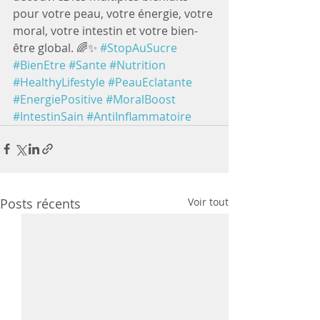
pour votre peau, votre énergie, votre 
moral, votre intestin et votre bien-
être global. 🌈✨ 
#StopAuSucre
#BienEtre
#Sante
#Nutrition
#HealthyLifestyle
#PeauEclatante
#EnergiePositive
#MoralBoost
#IntestinSain
#AntiInflammatoire
Posts récents
Voir tout