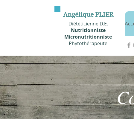
Angélique PLIER
Acc
Diététicienne D.E.
Nutritionniste
Micronutritionniste
Phytothérapeute
Co