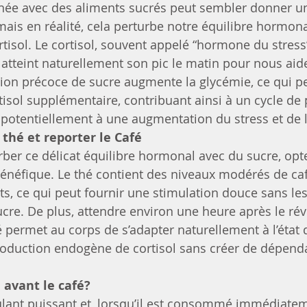
ée avec des aliments sucrés peut sembler donner u
mais en réalité, cela perturbe notre équilibre hormo
tisol. Le cortisol, souvent appelé “hormone du stress”
 atteint naturellement son pic le matin pour nous aid
uction précoce de sucre augmente la glycémie, ce qui 
isol supplémentaire, contribuant ainsi à un cycle de p
t potentiellement à une augmentation du stress et de l
thé et reporter le Café
rber ce délicat équilibre hormonal avec du sucre, opt
bénéfique. Le thé contient des niveaux modérés de caf
ts, ce qui peut fournir une stimulation douce sans les
cre. De plus, attendre environ une heure après le rév
ermet au corps de s’adapter naturellement à l’état de
roduction endogène de cortisol sans créer de dépend
 avant le café?
ulant puissant et, lorsqu’il est consommé immédiatem