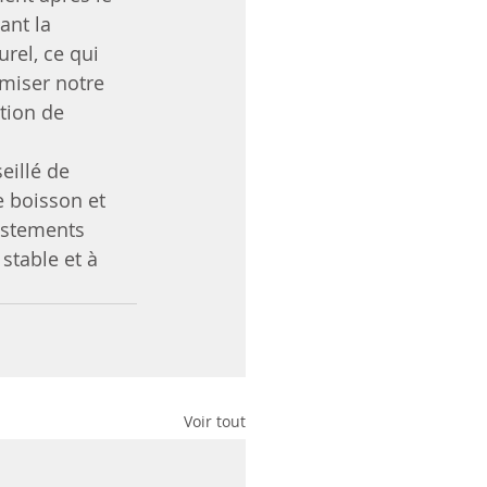
ant la 
rel, ce qui 
imiser notre 
tion de 
eillé de 
e boisson et 
ustements 
stable et à 
Voir tout