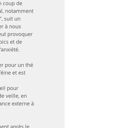
n coup de 
nal, notamment 
, suit un 
er à nous 
peut provoquer 
ics et de 
’anxiété.
er pour un thé 
éine et est 
 
eil pour 
 veille, en 
ance externe à 
ent après le 